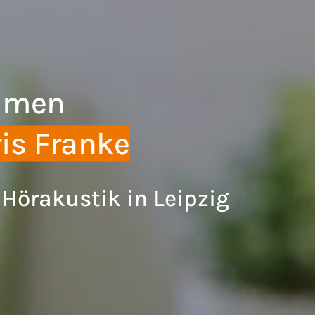
ommen
ris Franke
 Hörakustik in Leipzig